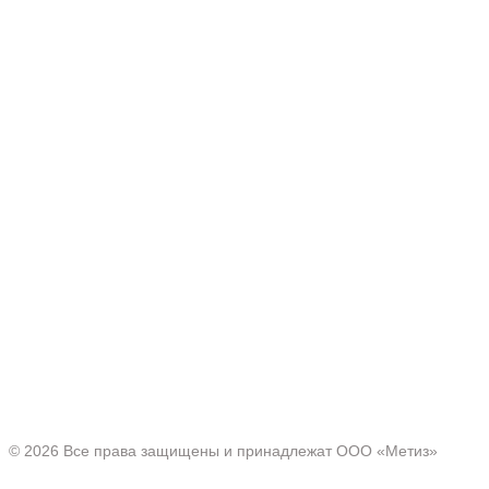
Производитель товаров c 2001 г.
Офис:
Нижегородская область, г. Павлово ул. Аллея Ильича
д. 43
© 2026 Все права защищены и принадлежат ООО «Метиз»