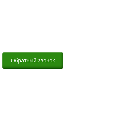
Возникли вопросы?
Оставьте заявку на сайте или звоните по телефону.
Мы всегда на связи и готовы ответить на все Ваши
вопросы
Обратный звонок