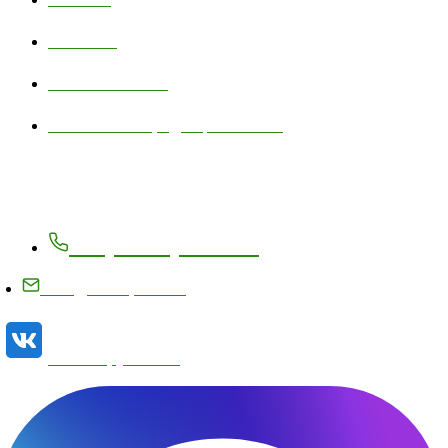
Контакты
Личный кабинет
Политика конфиденциальности
Контакты
+7 (83171) 27-8-27
info@metizplant.ru
Наша группа VK