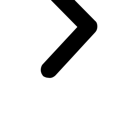
Возникли вопросы?
Оставьте заявку на сайте или звоните по телефону.
Мы всегда на связи и готовы ответить на все Ваши