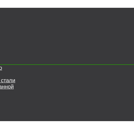
о
 стали
анной