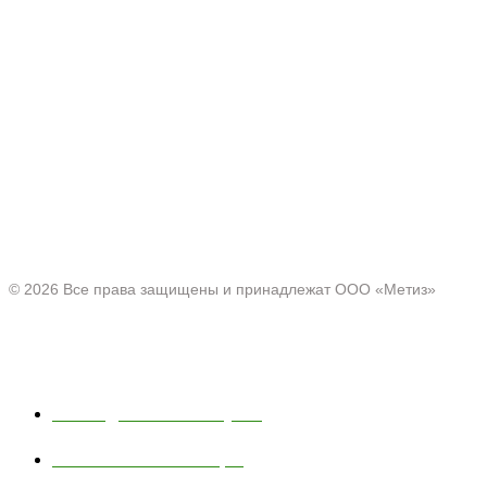
Производитель товаров c 2001 г.
Офис:
Нижегородская область, г. Павлово ул. Аллея Ильича
д. 43
© 2026 Все права защищены и принадлежат ООО «Метиз»
Каталог
Полки для ванной и кухни
Хозяйственные товары