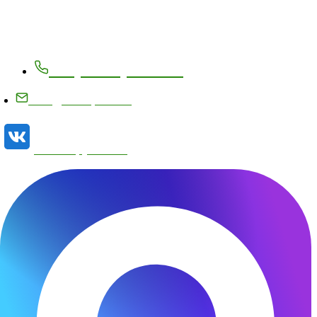
Контакты
+7 (83171) 27-8-27
info@metizplant.ru
Наша группа VK