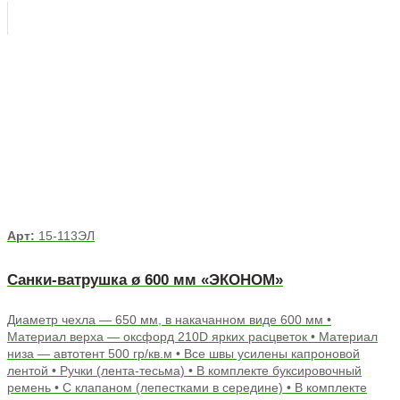
Арт:
15-113ЭЛ
Санки-ватрушка ø 600 мм «ЭКОНОМ»
Диаметр чехла — 650 мм, в накачанном виде 600 мм •
Материал верха — оксфорд 210D ярких расцветок • Материал
низа — автотент 500 гр/кв.м • Все швы усилены капроновой
лентой • Ручки (лента-тесьма) • В комплекте буксировочный
ремень • С клапаном (лепестками в середине) • В комплекте