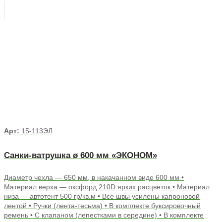
Арт:
15-113ЭЛ
Санки-ватрушка ø 600 мм «ЭКОНОМ»
Диаметр чехла — 650 мм, в накачанном виде 600 мм •
Материал верха — оксфорд 210D ярких расцветок • Материал
низа — автотент 500 гр/кв.м • Все швы усилены капроновой
лентой • Ручки (лента-тесьма) • В комплекте буксировочный
ремень • С клапаном (лепестками в середине) • В комплекте