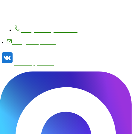
Контакты
+7 (83171) 27-8-27
info@metizplant.ru
Наша группа VK