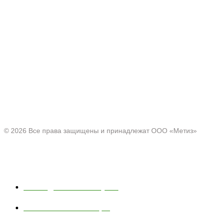
Производитель товаров c 2001 г.
Офис:
Нижегородская область, г. Павлово ул. Аллея Ильича
д. 43
© 2026 Все права защищены и принадлежат ООО «Метиз»
Каталог
Полки для ванной и кухни
Хозяйственные товары