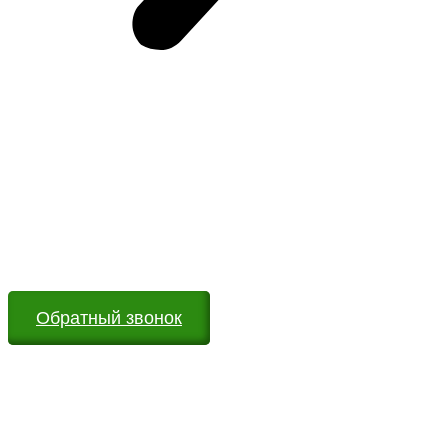
Возникли вопросы?
Оставьте заявку на сайте или звоните по телефону.
Мы всегда на связи и готовы ответить на все Ваши
вопросы
Обратный звонок