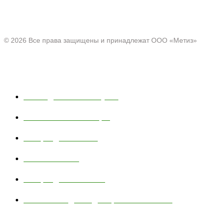
Офис:
Нижегородская область, г. Павлово ул. Аллея Ильича
д. 43
© 2026 Все права защищены и принадлежат ООО «Метиз»
Каталог
Полки для ванной и кухни
Хозяйственные товары
Товары для пикника
Тюбинг и санки
Товары для животных
Сетчатые изделия для промышленности