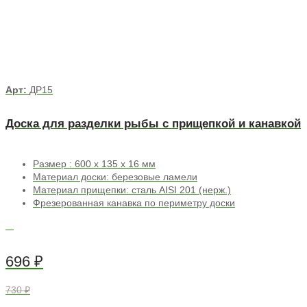
Арт:
ДР15
Доска для разделки рыбы с прищепкой и канавкой
Размер : 600 х 135 х 16 мм
Материал доски: березовые ламели
Материал прищепки: сталь AISI 201 (нерж.)
Фрезерованная канавка по периметру доски
696
₽
730 ₽