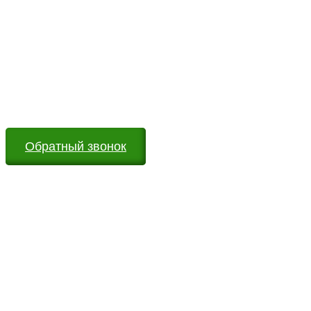
Возникли вопросы?
Оставьте заявку на сайте или звоните по телефону.
Мы всегда на связи и готовы ответить на все Ваши
вопросы
Обратный звонок