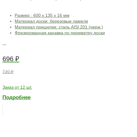
Размер : 600 х 135 х 16 мм
Материал доски: березовые ламели
Материал прищепки: сталь AISI 201 (нерж.)
Фрезерованная канавка по периметру доски
696
₽
730 ₽
Заказ от 12 шт.
Подробнее