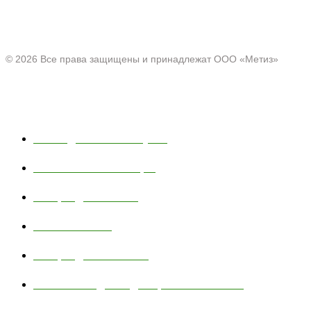
Офис:
Нижегородская область, г. Павлово ул. Аллея Ильича
д. 43
© 2026 Все права защищены и принадлежат ООО «Метиз»
Каталог
Полки для ванной и кухни
Хозяйственные товары
Товары для пикника
Тюбинг и санки
Товары для животных
Сетчатые изделия для промышленности