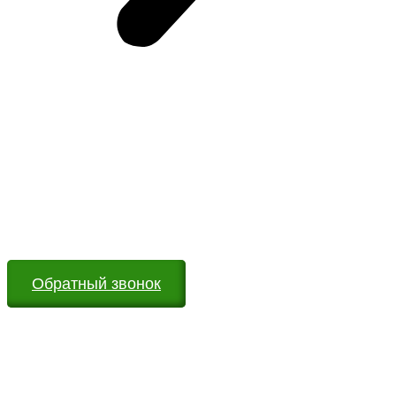
Возникли вопросы?
Оставьте заявку на сайте или звоните по телефону.
Мы всегда на связи и готовы ответить на все Ваши
вопросы
Обратный звонок