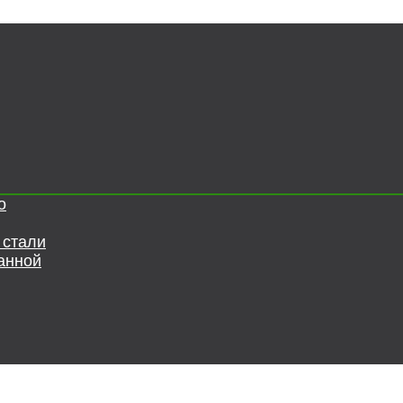
о
 стали
анной